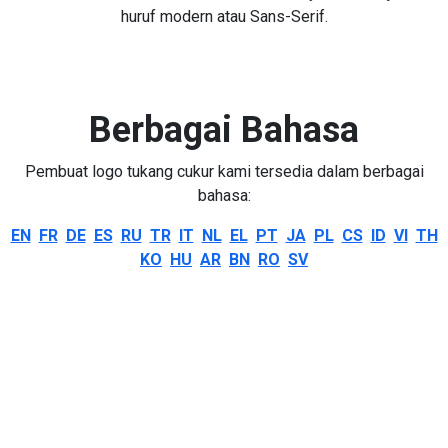
huruf modern atau Sans-Serif.
Berbagai Bahasa
Pembuat logo tukang cukur kami tersedia dalam berbagai
bahasa:
EN
FR
DE
ES
RU
TR
IT
NL
EL
PT
JA
PL
CS
ID
VI
TH
KO
HU
AR
BN
RO
SV