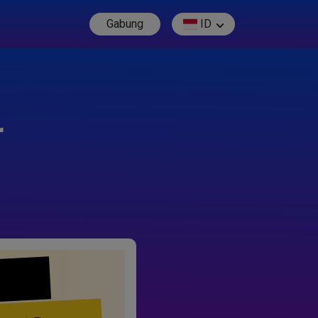
Gabung
ID
r