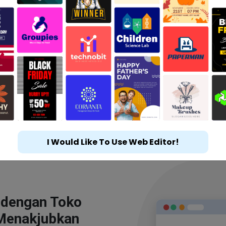
I Would Like To Use Web Editor!
 dengan Toko
Menakjubkan