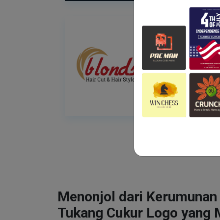
Menonjol dari Kerumunan
Tukang Cukur Logo yang 