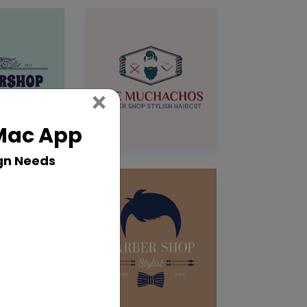
Close
×
 Mac App
gn Needs