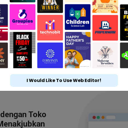
I Would Like To Use Web Editor!
 dengan Toko
Menakjubkan