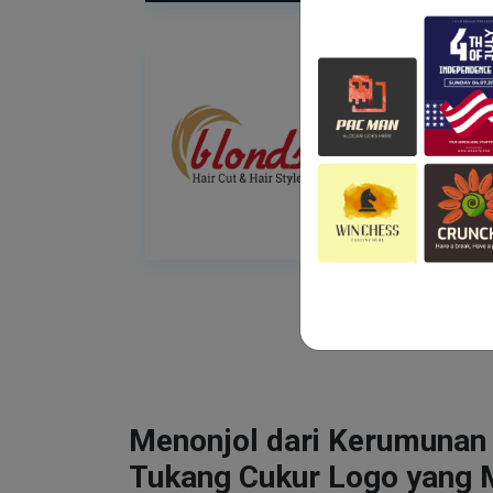
Menonjol dari Kerumunan
Tukang Cukur Logo yang 