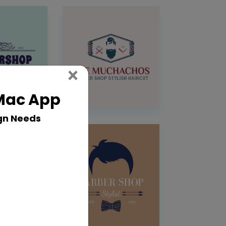
Close
×
 Mac App
gn Needs