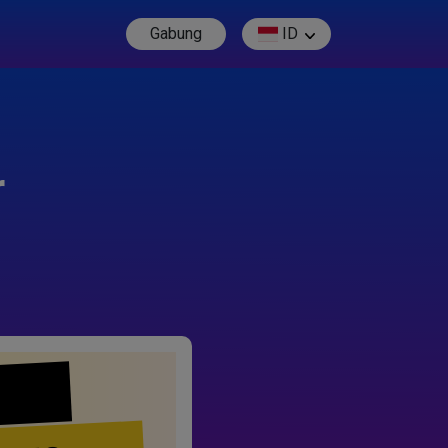
Gabung
ID
r