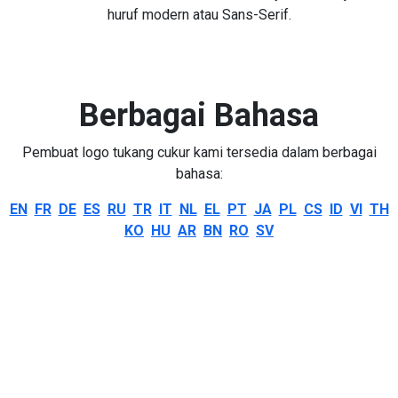
huruf modern atau Sans-Serif.
Berbagai Bahasa
Pembuat logo tukang cukur kami tersedia dalam berbagai
bahasa:
EN
FR
DE
ES
RU
TR
IT
NL
EL
PT
JA
PL
CS
ID
VI
TH
KO
HU
AR
BN
RO
SV