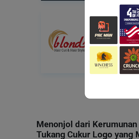
Menonjol dari Kerumunan
Tukang Cukur Logo yang 