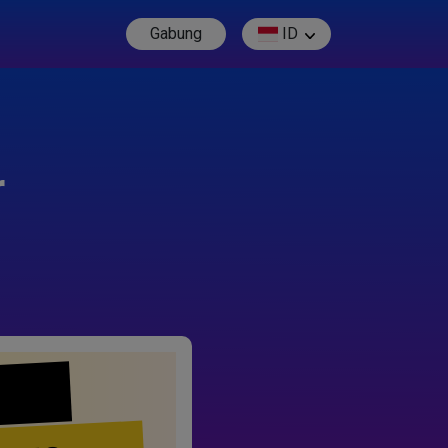
Gabung
ID
r