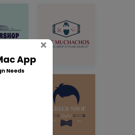
Close
×
 Mac App
gn Needs