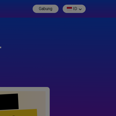
Gabung
ID
r