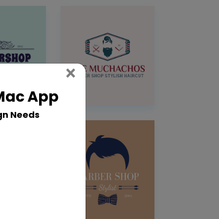
Close
×
 Mac App
gn Needs