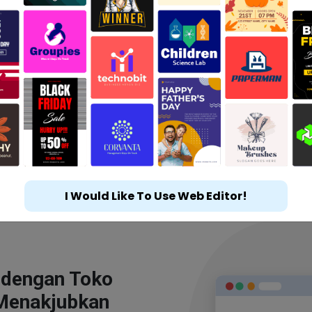
I Would Like To Use Web Editor!
 dengan Toko
Menakjubkan