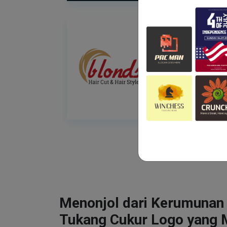
Menonjol dari Kerumunan
Tukang Cukur Logo yang 