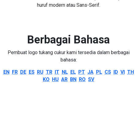
huruf modern atau Sans-Serif.
Berbagai Bahasa
Pembuat logo tukang cukur kami tersedia dalam berbagai
bahasa:
EN
FR
DE
ES
RU
TR
IT
NL
EL
PT
JA
PL
CS
ID
VI
TH
KO
HU
AR
BN
RO
SV