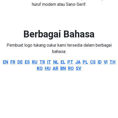
huruf modern atau Sans-Serif.
Berbagai Bahasa
Pembuat logo tukang cukur kami tersedia dalam berbagai
bahasa:
EN
FR
DE
ES
RU
TR
IT
NL
EL
PT
JA
PL
CS
ID
VI
TH
KO
HU
AR
BN
RO
SV