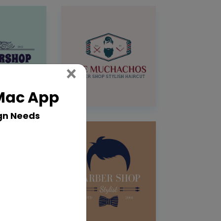
Close
×
 Mac App
gn Needs