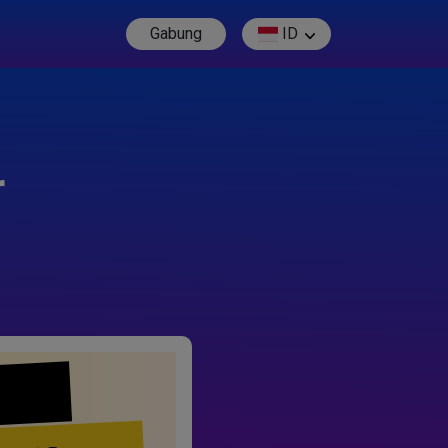
Gabung
ID
r