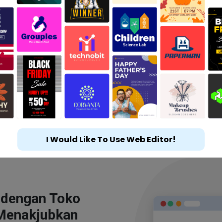
I Would Like To Use Web Editor!
 dengan Toko
Menakjubkan