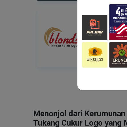
Menonjol dari Kerumunan
Tukang Cukur Logo yang 