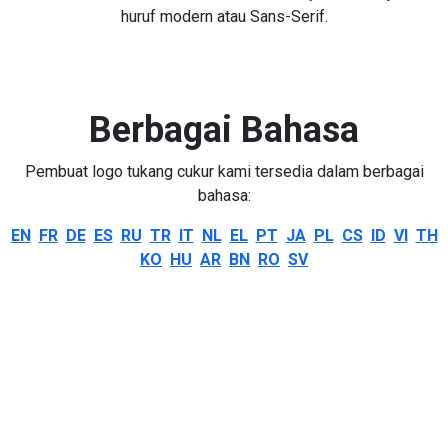
huruf modern atau Sans-Serif.
Berbagai Bahasa
Pembuat logo tukang cukur kami tersedia dalam berbagai
bahasa:
EN
FR
DE
ES
RU
TR
IT
NL
EL
PT
JA
PL
CS
ID
VI
TH
KO
HU
AR
BN
RO
SV