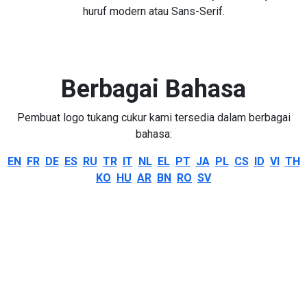
huruf modern atau Sans-Serif.
Berbagai Bahasa
Pembuat logo tukang cukur kami tersedia dalam berbagai
bahasa:
EN
FR
DE
ES
RU
TR
IT
NL
EL
PT
JA
PL
CS
ID
VI
TH
KO
HU
AR
BN
RO
SV