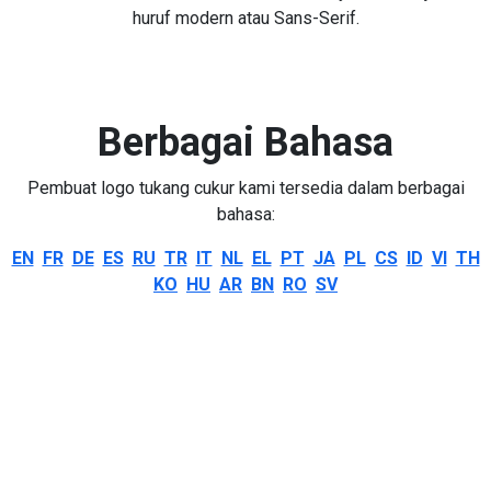
huruf modern atau Sans-Serif.
Berbagai Bahasa
Pembuat logo tukang cukur kami tersedia dalam berbagai
bahasa:
EN
FR
DE
ES
RU
TR
IT
NL
EL
PT
JA
PL
CS
ID
VI
TH
KO
HU
AR
BN
RO
SV