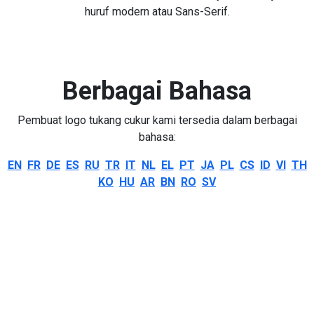
huruf modern atau Sans-Serif.
Berbagai Bahasa
Pembuat logo tukang cukur kami tersedia dalam berbagai
bahasa:
EN
FR
DE
ES
RU
TR
IT
NL
EL
PT
JA
PL
CS
ID
VI
TH
KO
HU
AR
BN
RO
SV