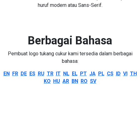
huruf modern atau Sans-Serif.
Berbagai Bahasa
Pembuat logo tukang cukur kami tersedia dalam berbagai
bahasa:
EN
FR
DE
ES
RU
TR
IT
NL
EL
PT
JA
PL
CS
ID
VI
TH
KO
HU
AR
BN
RO
SV