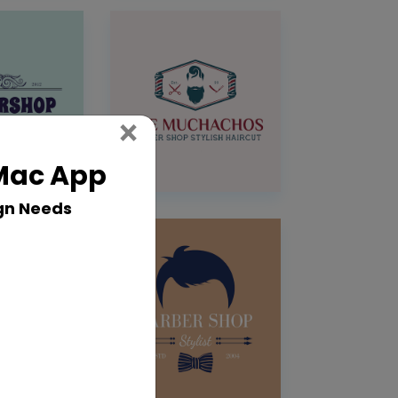
Close
×
 Mac App
gn Needs