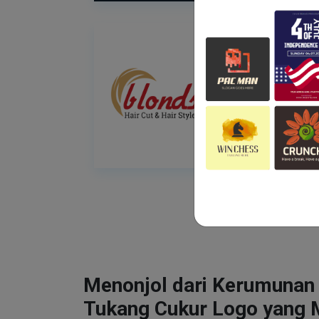
Menonjol dari Kerumunan
Tukang Cukur Logo yang 