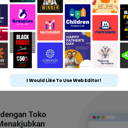
I Would Like To Use Web Editor!
 dengan Toko
Menakjubkan