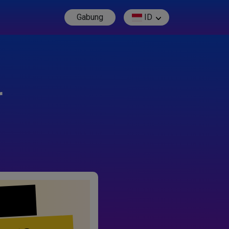
Gabung
ID
r