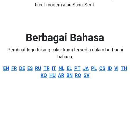
huruf modern atau Sans-Serif.
Berbagai Bahasa
Pembuat logo tukang cukur kami tersedia dalam berbagai
bahasa:
EN
FR
DE
ES
RU
TR
IT
NL
EL
PT
JA
PL
CS
ID
VI
TH
KO
HU
AR
BN
RO
SV