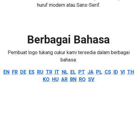
huruf modern atau Sans-Serif.
Berbagai Bahasa
Pembuat logo tukang cukur kami tersedia dalam berbagai
bahasa:
EN
FR
DE
ES
RU
TR
IT
NL
EL
PT
JA
PL
CS
ID
VI
TH
KO
HU
AR
BN
RO
SV