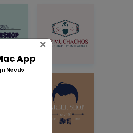
Close
×
 Mac App
gn Needs