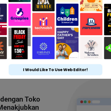
I Would Like To Use Web Editor!
 dengan Toko
Menakjubkan