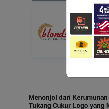
Menonjol dari Kerumunan
Tukang Cukur Logo yang 