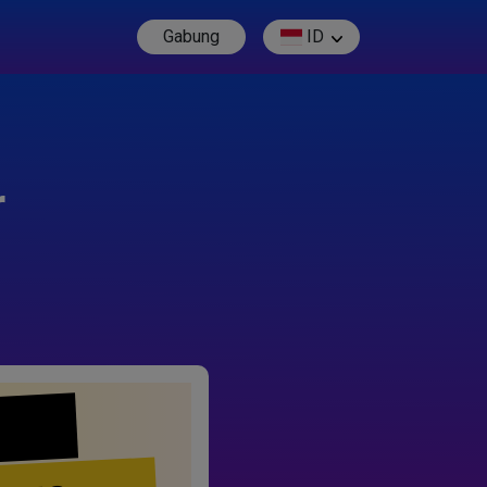
Gabung
ID
r