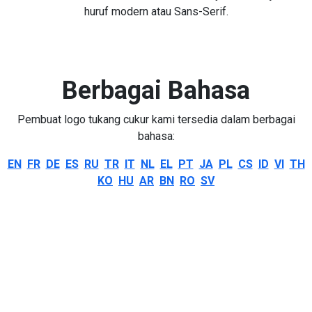
huruf modern atau Sans-Serif.
Berbagai Bahasa
Pembuat logo tukang cukur kami tersedia dalam berbagai
bahasa:
EN
FR
DE
ES
RU
TR
IT
NL
EL
PT
JA
PL
CS
ID
VI
TH
KO
HU
AR
BN
RO
SV