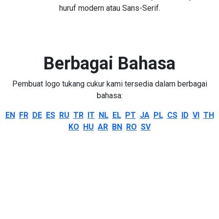
huruf modern atau Sans-Serif.
Berbagai Bahasa
Pembuat logo tukang cukur kami tersedia dalam berbagai
bahasa:
EN
FR
DE
ES
RU
TR
IT
NL
EL
PT
JA
PL
CS
ID
VI
TH
KO
HU
AR
BN
RO
SV