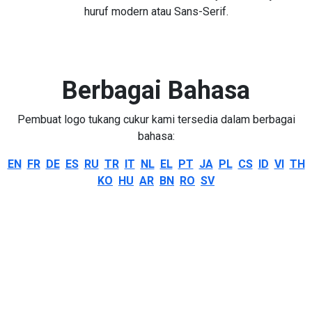
huruf modern atau Sans-Serif.
Berbagai Bahasa
Pembuat logo tukang cukur kami tersedia dalam berbagai
bahasa:
EN
FR
DE
ES
RU
TR
IT
NL
EL
PT
JA
PL
CS
ID
VI
TH
KO
HU
AR
BN
RO
SV