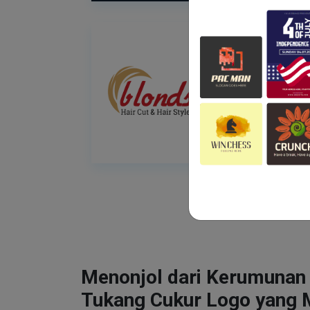
Menonjol dari Kerumunan
Tukang Cukur Logo yang 