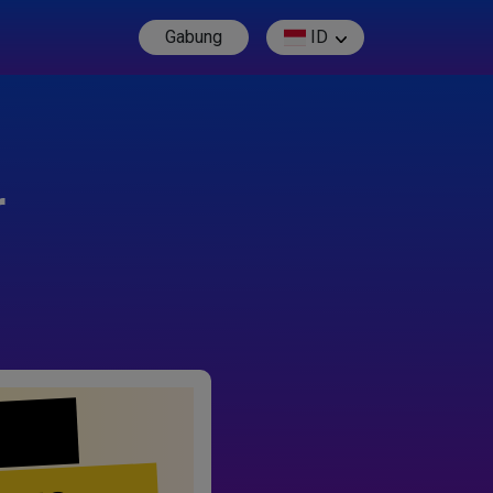
Gabung
ID
r