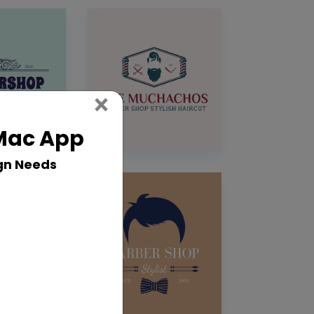
Close
×
 Mac App
gn Needs