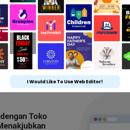
I Would Like To Use Web Editor!
 dengan Toko
Menakjubkan