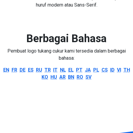
huruf modern atau Sans-Serif.
Berbagai Bahasa
Pembuat logo tukang cukur kami tersedia dalam berbagai
bahasa:
EN
FR
DE
ES
RU
TR
IT
NL
EL
PT
JA
PL
CS
ID
VI
TH
KO
HU
AR
BN
RO
SV