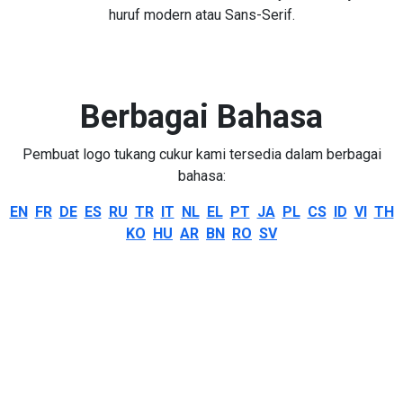
huruf modern atau Sans-Serif.
Berbagai Bahasa
Pembuat logo tukang cukur kami tersedia dalam berbagai
bahasa:
EN
FR
DE
ES
RU
TR
IT
NL
EL
PT
JA
PL
CS
ID
VI
TH
KO
HU
AR
BN
RO
SV