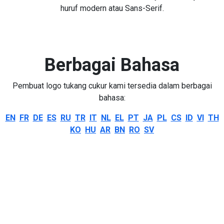
huruf modern atau Sans-Serif.
Berbagai Bahasa
Pembuat logo tukang cukur kami tersedia dalam berbagai
bahasa:
EN
FR
DE
ES
RU
TR
IT
NL
EL
PT
JA
PL
CS
ID
VI
TH
KO
HU
AR
BN
RO
SV