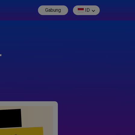
Gabung
ID
r