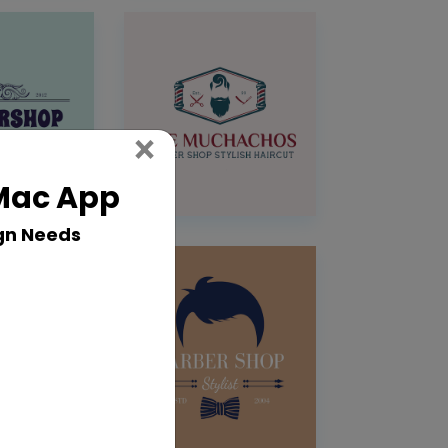
Close
×
 Mac App
gn Needs