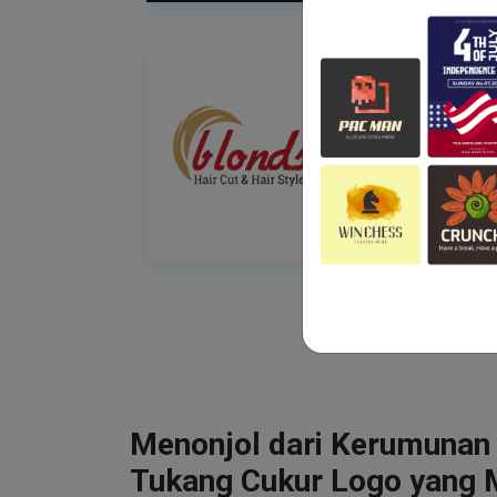
Menonjol dari Kerumunan
Tukang Cukur Logo yang 