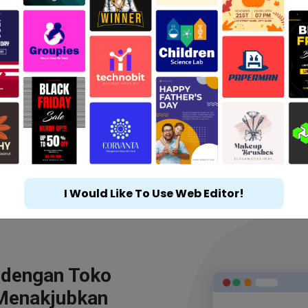
I Would Like To Use Web Editor!
 dengan Toko
Menakjubkan