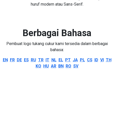
huruf modern atau Sans-Serif.
Berbagai Bahasa
Pembuat logo tukang cukur kami tersedia dalam berbagai
bahasa:
EN
FR
DE
ES
RU
TR
IT
NL
EL
PT
JA
PL
CS
ID
VI
TH
KO
HU
AR
BN
RO
SV