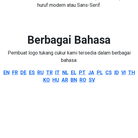
huruf modern atau Sans-Serif.
Berbagai Bahasa
Pembuat logo tukang cukur kami tersedia dalam berbagai
bahasa:
EN
FR
DE
ES
RU
TR
IT
NL
EL
PT
JA
PL
CS
ID
VI
TH
KO
HU
AR
BN
RO
SV