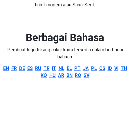
huruf modern atau Sans-Serif.
Berbagai Bahasa
Pembuat logo tukang cukur kami tersedia dalam berbagai
bahasa:
EN
FR
DE
ES
RU
TR
IT
NL
EL
PT
JA
PL
CS
ID
VI
TH
KO
HU
AR
BN
RO
SV