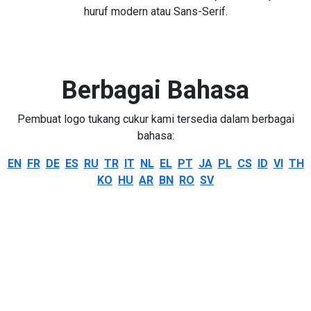
huruf modern atau Sans-Serif.
Berbagai Bahasa
Pembuat logo tukang cukur kami tersedia dalam berbagai
bahasa:
EN
FR
DE
ES
RU
TR
IT
NL
EL
PT
JA
PL
CS
ID
VI
TH
KO
HU
AR
BN
RO
SV