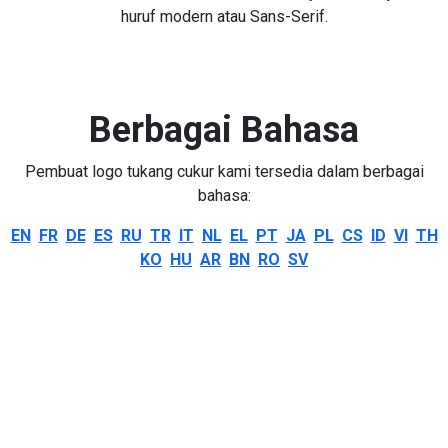
huruf modern atau Sans-Serif.
Berbagai Bahasa
Pembuat logo tukang cukur kami tersedia dalam berbagai
bahasa:
EN
FR
DE
ES
RU
TR
IT
NL
EL
PT
JA
PL
CS
ID
VI
TH
KO
HU
AR
BN
RO
SV