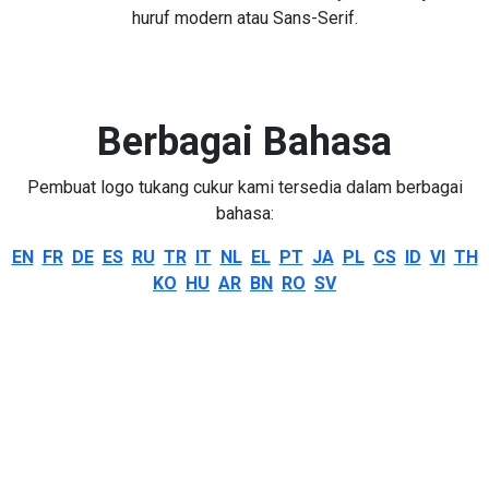
huruf modern atau Sans-Serif.
Berbagai Bahasa
Pembuat logo tukang cukur kami tersedia dalam berbagai
bahasa:
EN
FR
DE
ES
RU
TR
IT
NL
EL
PT
JA
PL
CS
ID
VI
TH
KO
HU
AR
BN
RO
SV