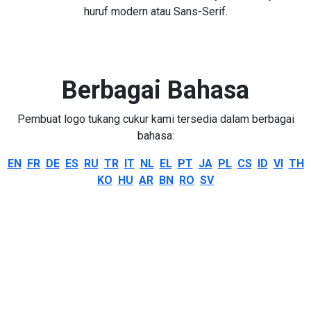
huruf modern atau Sans-Serif.
Berbagai Bahasa
Pembuat logo tukang cukur kami tersedia dalam berbagai
bahasa:
EN
FR
DE
ES
RU
TR
IT
NL
EL
PT
JA
PL
CS
ID
VI
TH
KO
HU
AR
BN
RO
SV