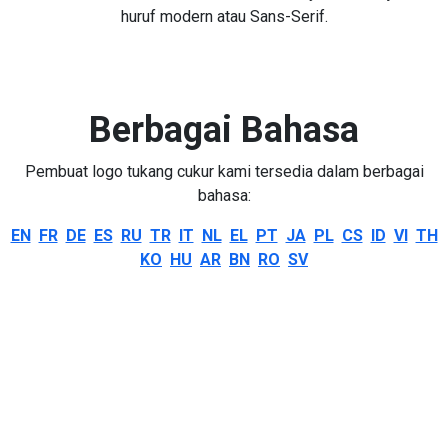
huruf modern atau Sans-Serif.
Berbagai Bahasa
Pembuat logo tukang cukur kami tersedia dalam berbagai
bahasa:
EN
FR
DE
ES
RU
TR
IT
NL
EL
PT
JA
PL
CS
ID
VI
TH
KO
HU
AR
BN
RO
SV