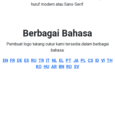
huruf modern atau Sans-Serif.
Berbagai Bahasa
Pembuat logo tukang cukur kami tersedia dalam berbagai
bahasa:
EN
FR
DE
ES
RU
TR
IT
NL
EL
PT
JA
PL
CS
ID
VI
TH
KO
HU
AR
BN
RO
SV