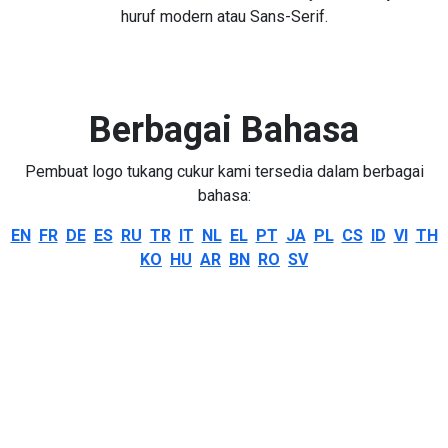
huruf modern atau Sans-Serif.
Berbagai Bahasa
Pembuat logo tukang cukur kami tersedia dalam berbagai
bahasa:
EN
FR
DE
ES
RU
TR
IT
NL
EL
PT
JA
PL
CS
ID
VI
TH
KO
HU
AR
BN
RO
SV