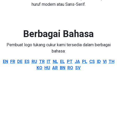
huruf modern atau Sans-Serif.
Berbagai Bahasa
Pembuat logo tukang cukur kami tersedia dalam berbagai
bahasa:
EN
FR
DE
ES
RU
TR
IT
NL
EL
PT
JA
PL
CS
ID
VI
TH
KO
HU
AR
BN
RO
SV