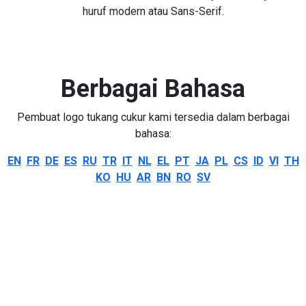
huruf modern atau Sans-Serif.
Berbagai Bahasa
Pembuat logo tukang cukur kami tersedia dalam berbagai
bahasa:
EN
FR
DE
ES
RU
TR
IT
NL
EL
PT
JA
PL
CS
ID
VI
TH
KO
HU
AR
BN
RO
SV