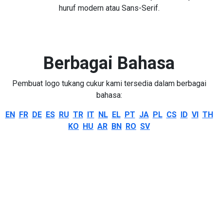
huruf modern atau Sans-Serif.
Berbagai Bahasa
Pembuat logo tukang cukur kami tersedia dalam berbagai
bahasa:
EN
FR
DE
ES
RU
TR
IT
NL
EL
PT
JA
PL
CS
ID
VI
TH
KO
HU
AR
BN
RO
SV