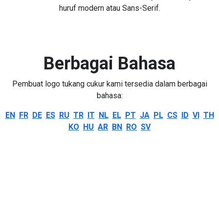
huruf modern atau Sans-Serif.
Berbagai Bahasa
Pembuat logo tukang cukur kami tersedia dalam berbagai
bahasa:
EN
FR
DE
ES
RU
TR
IT
NL
EL
PT
JA
PL
CS
ID
VI
TH
KO
HU
AR
BN
RO
SV