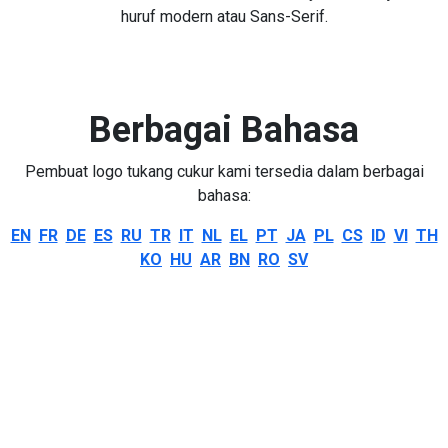
huruf modern atau Sans-Serif.
Berbagai Bahasa
Pembuat logo tukang cukur kami tersedia dalam berbagai
bahasa:
EN
FR
DE
ES
RU
TR
IT
NL
EL
PT
JA
PL
CS
ID
VI
TH
KO
HU
AR
BN
RO
SV