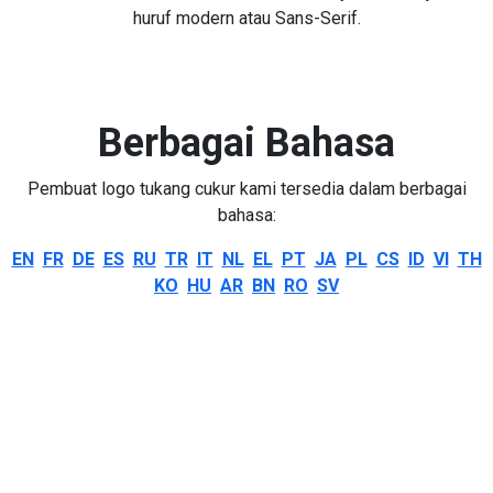
huruf modern atau Sans-Serif.
Berbagai Bahasa
Pembuat logo tukang cukur kami tersedia dalam berbagai
bahasa:
EN
FR
DE
ES
RU
TR
IT
NL
EL
PT
JA
PL
CS
ID
VI
TH
KO
HU
AR
BN
RO
SV