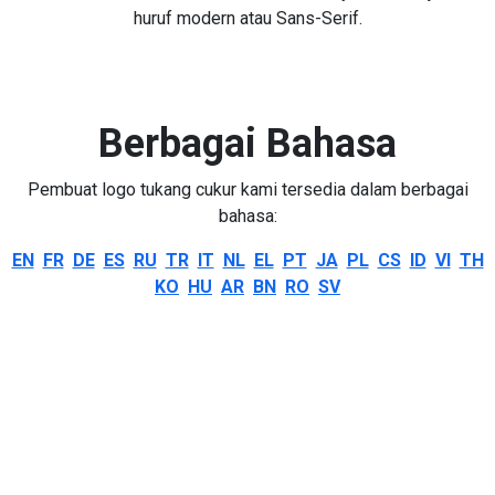
huruf modern atau Sans-Serif.
Berbagai Bahasa
Pembuat logo tukang cukur kami tersedia dalam berbagai
bahasa:
EN
FR
DE
ES
RU
TR
IT
NL
EL
PT
JA
PL
CS
ID
VI
TH
KO
HU
AR
BN
RO
SV