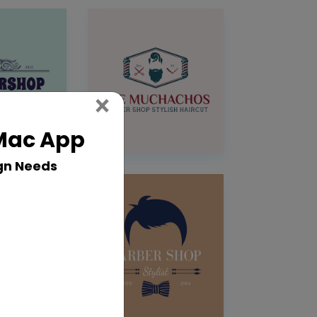
Close
×
 Mac App
gn Needs