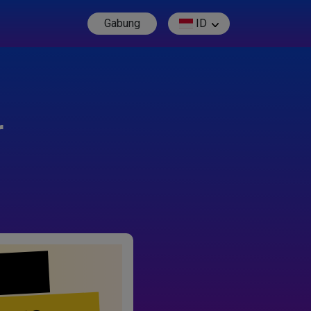
Gabung
ID
r