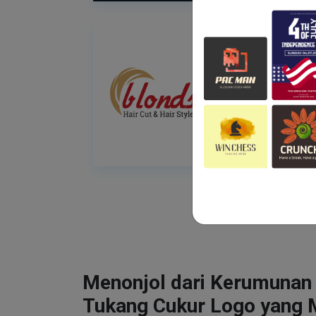
Menonjol dari Kerumunan
Tukang Cukur Logo yang 