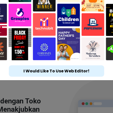
I Would Like To Use Web Editor!
 dengan Toko
Menakjubkan