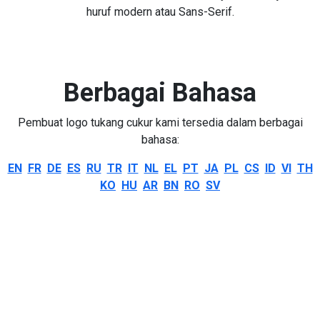
huruf modern atau Sans-Serif.
Berbagai Bahasa
Pembuat logo tukang cukur kami tersedia dalam berbagai
bahasa:
EN
FR
DE
ES
RU
TR
IT
NL
EL
PT
JA
PL
CS
ID
VI
TH
KO
HU
AR
BN
RO
SV