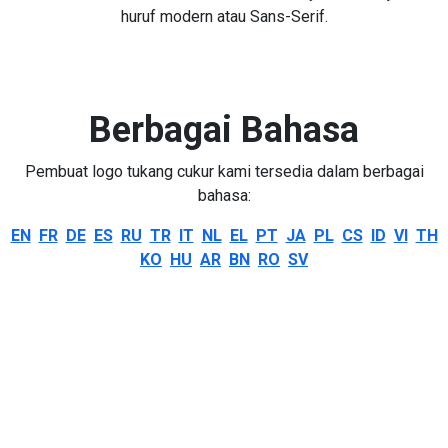
huruf modern atau Sans-Serif.
Berbagai Bahasa
Pembuat logo tukang cukur kami tersedia dalam berbagai
bahasa:
EN
FR
DE
ES
RU
TR
IT
NL
EL
PT
JA
PL
CS
ID
VI
TH
KO
HU
AR
BN
RO
SV