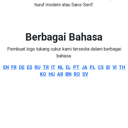
huruf modern atau Sans-Serif.
Berbagai Bahasa
Pembuat logo tukang cukur kami tersedia dalam berbagai
bahasa:
EN
FR
DE
ES
RU
TR
IT
NL
EL
PT
JA
PL
CS
ID
VI
TH
KO
HU
AR
BN
RO
SV