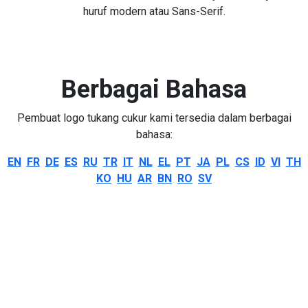
huruf modern atau Sans-Serif.
Berbagai Bahasa
Pembuat logo tukang cukur kami tersedia dalam berbagai
bahasa:
EN
FR
DE
ES
RU
TR
IT
NL
EL
PT
JA
PL
CS
ID
VI
TH
KO
HU
AR
BN
RO
SV