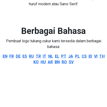
huruf modern atau Sans-Serif.
Berbagai Bahasa
Pembuat logo tukang cukur kami tersedia dalam berbagai
bahasa:
EN
FR
DE
ES
RU
TR
IT
NL
EL
PT
JA
PL
CS
ID
VI
TH
KO
HU
AR
BN
RO
SV