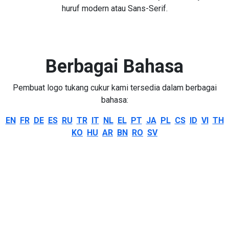
huruf modern atau Sans-Serif.
Berbagai Bahasa
Pembuat logo tukang cukur kami tersedia dalam berbagai
bahasa:
EN
FR
DE
ES
RU
TR
IT
NL
EL
PT
JA
PL
CS
ID
VI
TH
KO
HU
AR
BN
RO
SV